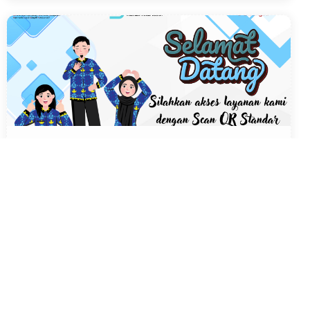
Standar Pelayanan BAPPERIDA Kabupaten Tegal:
Komitmen Mewujudkan Pelayanan Publi...
Diupload :
13 July 2026